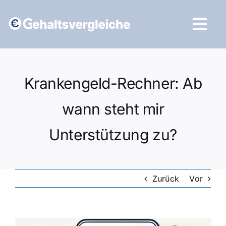
Zum
Inhalt
Tog
springen
Navi
Vergleich starten
Krankengeld-Rechner: Ab
wann steht mir
Unterstützung zu?
Zurück
Vor
Zeige