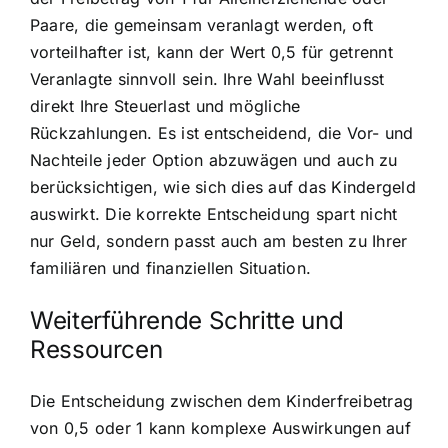
Paare, die gemeinsam veranlagt werden, oft
vorteilhafter ist, kann der Wert 0,5 für getrennt
Veranlagte sinnvoll sein. Ihre Wahl beeinflusst
direkt Ihre Steuerlast und mögliche
Rückzahlungen. Es ist entscheidend, die Vor- und
Nachteile jeder Option abzuwägen und auch zu
berücksichtigen, wie sich dies auf das Kindergeld
auswirkt. Die korrekte Entscheidung spart nicht
nur Geld, sondern passt auch am besten zu Ihrer
familiären und finanziellen Situation.
Weiterführende Schritte und
Ressourcen
Die Entscheidung zwischen dem Kinderfreibetrag
von 0,5 oder 1 kann komplexe Auswirkungen auf