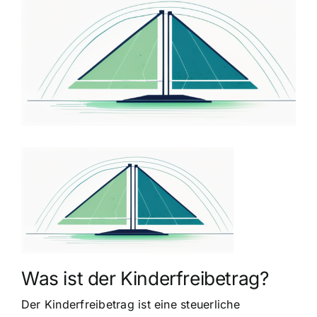
grösseres
Bild
Was ist der Kinderfreibetrag?
Der Kinderfreibetrag ist eine steuerliche