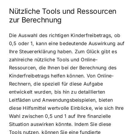
Nützliche Tools und Ressourcen
zur Berechnung
Die Auswahl des richtigen Kinderfreibetrags, ob
0,5 oder 1, kann eine bedeutende Auswirkung auf
Ihre Steuererklärung haben. Zum Glück gibt es
zahlreiche nützliche Tools und Online-
Ressourcen, die Ihnen bei der Berechnung des
Kinderfreibetrags helfen können. Von Online-
Rechnern, die speziell für diese Aufgabe
entwickelt wurden, bis hin zu detaillierten
Leitfäden und Anwendungsbeispielen, bieten
diese Hilfsmittel wertvolle Einblicke, wie sich Ihre
Wahl zwischen 0,5 und 1 auf Ihre finanzielle
Situation auswirken könnte. Indem Sie diese
Tools nutzen, können Sie eine fundierte