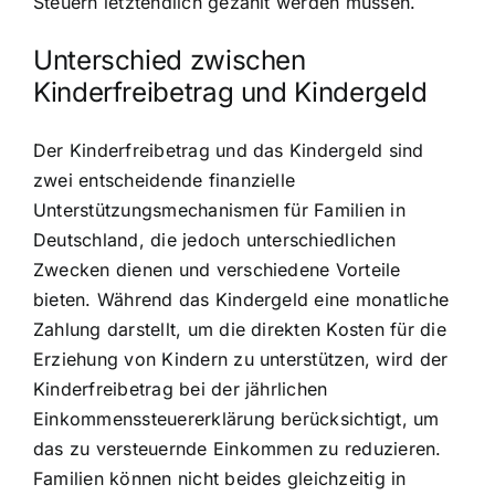
Steuern letztendlich gezahlt werden müssen.
Unterschied zwischen
Kinderfreibetrag und Kindergeld
Der Kinderfreibetrag und das Kindergeld sind
zwei entscheidende finanzielle
Unterstützungsmechanismen für Familien in
Deutschland, die jedoch unterschiedlichen
Zwecken dienen und verschiedene Vorteile
bieten. Während das Kindergeld eine monatliche
Zahlung darstellt, um die direkten Kosten für die
Erziehung von Kindern zu unterstützen, wird der
Kinderfreibetrag bei der jährlichen
Einkommenssteuererklärung berücksichtigt, um
das zu versteuernde Einkommen zu reduzieren.
Familien können nicht beides gleichzeitig in