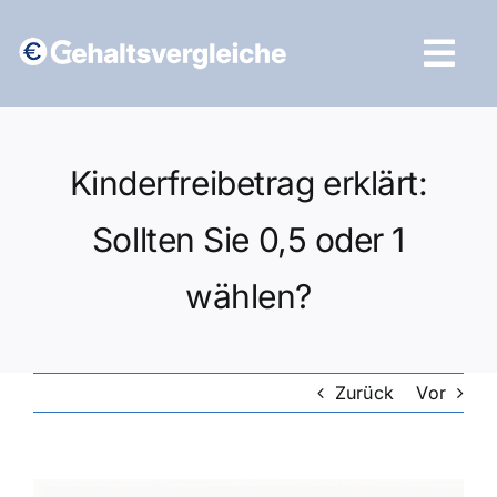
Zum
Inhalt
Tog
springen
Navi
Vergleich starten
Kinderfreibetrag erklärt:
Sollten Sie 0,5 oder 1
wählen?
Zurück
Vor
Zeige