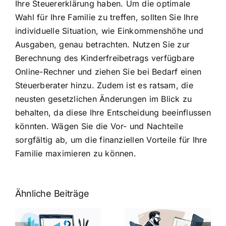
Ihre Steuererklärung haben. Um die optimale
Wahl für Ihre Familie zu treffen, sollten Sie Ihre
individuelle Situation, wie Einkommenshöhe und
Ausgaben, genau betrachten. Nutzen Sie zur
Berechnung des Kinderfreibetrags verfügbare
Online-Rechner und ziehen Sie bei Bedarf einen
Steuerberater hinzu. Zudem ist es ratsam, die
neusten gesetzlichen Änderungen im Blick zu
behalten, da diese Ihre Entscheidung beeinflussen
könnten. Wägen Sie die Vor- und Nachteile
sorgfältig ab, um die finanziellen Vorteile für Ihre
Familie maximieren zu können.
Ähnliche Beiträge
Fragen zum
Gehalt:
Vorstellungsg
Geschicktes
Fragen: 77