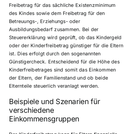
Freibetrag für das sächliche Existenzminimum
des Kindes sowie dem Freibetrag für den
Betreuungs-, Erziehungs- oder
Ausbildungsbedarf zusammen. Bei der
Steuererklärung wird geprüft, ob das Kindergeld
oder der Kinderfreibetrag günstiger für die Eltern
ist. Dies erfolgt durch den sogenannten
Günstigercheck. Entscheidend für die Höhe des
Kinderfreibetrages sind somit das Einkommen
der Eltern, der Familienstand und ob beide
Elternteile steuerlich veranlagt werden.
Beispiele und Szenarien für
verschiedene
Einkommensgruppen