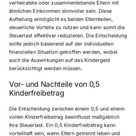
verheiratete oder zusammenlebende Eltern mit
ähnlichen Einkommen sinnvoller sein. Diese
Aufteilung ermöglicht es beiden Elternteilen,
steuerliche Vorteile zu nutzen und kann somit die
Steuerlast effektiver reduzieren. Die Entscheidung
sollte jedoch basierend auf der individuellen
finanziellen Situation getroffen werden, wobei
auch die Auswirkungen auf das Kindergeld
berücksichtigt werden müssen.
Vor- und Nachteile von 0,5
Kinderfreibetrag
Die Entscheidung zwischen einem 0,5 und einem
vollen Kinderfreibetrag beeinflusst maßgeblich
Ihre Steuerlast. Ein 0,5 Kinderfreibetrag kann
vorteilhaft sein, wenn Eltern getrennt leben und