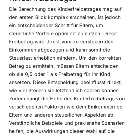
Die Berechnung des Kinderfreibetrages mag auf
den ersten Blick komplex erscheinen, ist jedoch
ein entscheidender Schritt für Eltern, um
steuerliche Vorteile optimiert zu nutzen. Dieser
Freibetrag wird direkt vom zu versteuernden
Einkommen abgezogen und kann somit die
Steuerlast erheblich mindern. Um den korrekten
Betrag zu ermitteln, müssen Eltern entscheiden,
ob sie 0,5 oder 1 als Freibetrag für ihr Kind
ansetzen. Diese Entscheidung beeinflusst direkt,
wie viel Steuern sie letztendlich sparen können.
Zudem hängt die Höhe des Kinderfreibetrags von
verschiedenen Faktoren wie dem Einkommen der
Eltern und anderen steuerlichen Aspekten ab.
Verständliche Beispiele und praxisnahe Szenarien
helfen, die Auswirkungen dieser Wahl auf die