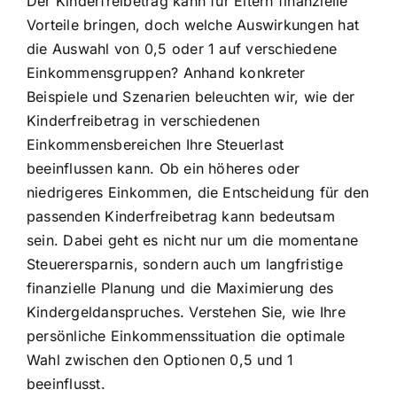
Der Kinderfreibetrag kann für Eltern finanzielle
Vorteile bringen, doch welche Auswirkungen hat
die Auswahl von 0,5 oder 1 auf verschiedene
Einkommensgruppen? Anhand konkreter
Beispiele und Szenarien beleuchten wir, wie der
Kinderfreibetrag in verschiedenen
Einkommensbereichen Ihre Steuerlast
beeinflussen kann. Ob ein höheres oder
niedrigeres Einkommen, die Entscheidung für den
passenden Kinderfreibetrag kann bedeutsam
sein. Dabei geht es nicht nur um die momentane
Steuerersparnis, sondern auch um langfristige
finanzielle Planung und die Maximierung des
Kindergeldanspruches. Verstehen Sie, wie Ihre
persönliche Einkommenssituation die optimale
Wahl zwischen den Optionen 0,5 und 1
beeinflusst.