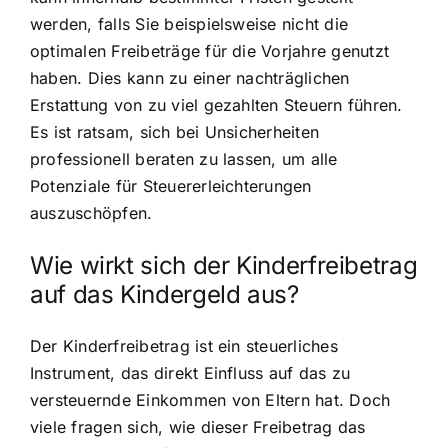
werden, falls Sie beispielsweise nicht die
optimalen Freibeträge für die Vorjahre genutzt
haben. Dies kann zu einer nachträglichen
Erstattung von zu viel gezahlten Steuern führen.
Es ist ratsam, sich bei Unsicherheiten
professionell beraten zu lassen, um alle
Potenziale für Steuererleichterungen
auszuschöpfen.
Wie wirkt sich der Kinderfreibetrag
auf das Kindergeld aus?
Der Kinderfreibetrag ist ein steuerliches
Instrument, das direkt Einfluss auf das zu
versteuernde Einkommen von Eltern hat. Doch
viele fragen sich, wie dieser Freibetrag das