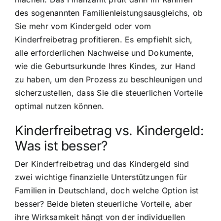
des sogenannten Familienleistungsausgleichs, ob
Sie mehr vom Kindergeld oder vom
Kinderfreibetrag profitieren. Es empfiehlt sich,
alle erforderlichen Nachweise und Dokumente,
wie die Geburtsurkunde Ihres Kindes, zur Hand
zu haben, um den Prozess zu beschleunigen und
sicherzustellen, dass Sie die steuerlichen Vorteile
optimal nutzen können.
Kinderfreibetrag vs. Kindergeld:
Was ist besser?
Der Kinderfreibetrag und das Kindergeld sind
zwei wichtige finanzielle Unterstützungen für
Familien in Deutschland, doch welche Option ist
besser? Beide bieten steuerliche Vorteile, aber
ihre Wirksamkeit hängt von der individuellen