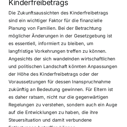
Kinderfreibetrags
Die Zukunftsaussichten des Kinderfreibetrags
sind ein wichtiger Faktor für die finanzielle
Planung von Familien. Bei der Betrachtung
möglicher Änderungen in der Gesetzgebung ist
es essentiell, informiert zu bleiben, um
langfristige Vorkehrungen treffen zu können.
Angesichts der sich wandelnden wirtschaftlichen
und politischen Landschaft könnten Anpassungen
der Höhe des Kinderfreibetrags oder der
Voraussetzungen für dessen Inanspruchnahme
zukünftig an Bedeutung gewinnen. Für Eltern ist
es daher ratsam, nicht nur die gegenwärtigen
Regelungen zu verstehen, sondern auch ein Auge
auf die Entwicklungen zu haben, die ihre
Steuersituation und damit verbundene