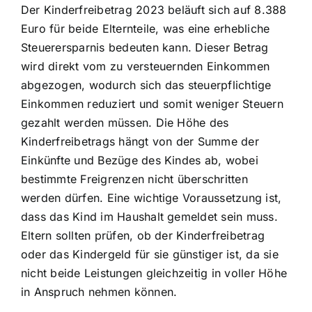
Der Kinderfreibetrag 2023 beläuft sich auf 8.388
Euro für beide Elternteile, was eine erhebliche
Steuerersparnis bedeuten kann. Dieser Betrag
wird direkt vom zu versteuernden Einkommen
abgezogen, wodurch sich das steuerpflichtige
Einkommen reduziert und somit weniger Steuern
gezahlt werden müssen. Die Höhe des
Kinderfreibetrags hängt von der Summe der
Einkünfte und Bezüge des Kindes ab, wobei
bestimmte Freigrenzen nicht überschritten
werden dürfen. Eine wichtige Voraussetzung ist,
dass das Kind im Haushalt gemeldet sein muss.
Eltern sollten prüfen, ob der Kinderfreibetrag
oder das Kindergeld für sie günstiger ist, da sie
nicht beide Leistungen gleichzeitig in voller Höhe
in Anspruch nehmen können.