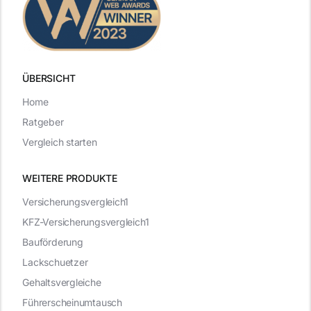
ÜBERSICHT
Home
Ratgeber
Vergleich starten
WEITERE PRODUKTE
Versicherungsvergleich1
KFZ-Versicherungsvergleich1
Bauförderung
Lackschuetzer
Gehaltsvergleiche
Führerscheinumtausch