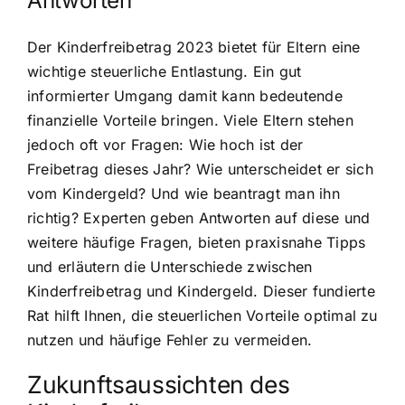
Antworten
Der Kinderfreibetrag 2023 bietet für Eltern eine
wichtige steuerliche Entlastung. Ein gut
informierter Umgang damit kann bedeutende
finanzielle Vorteile bringen. Viele Eltern stehen
jedoch oft vor Fragen: Wie hoch ist der
Freibetrag dieses Jahr? Wie unterscheidet er sich
vom Kindergeld? Und wie beantragt man ihn
richtig? Experten geben Antworten auf diese und
weitere häufige Fragen, bieten praxisnahe Tipps
und erläutern die Unterschiede zwischen
Kinderfreibetrag und Kindergeld. Dieser fundierte
Rat hilft Ihnen, die steuerlichen Vorteile optimal zu
nutzen und häufige Fehler zu vermeiden.
Zukunftsaussichten des