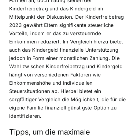
Formen an, doch häufig stehen der
Kinderfreibetrag und das Kindergeld im
Mittelpunkt der Diskussion. Der Kinderfreibetrag
2023 gewährt Eltern signifikante steuerliche
Vorteile, indem er das zu versteuernde
Einkommen reduziert. Im Vergleich hierzu bietet
auch das Kindergeld finanzielle Unterstützung,
jedoch in Form einer monatlichen Zahlung. Die
Wahl zwischen Kinderfreibetrag und Kindergeld
hängt von verschiedenen Faktoren wie
Einkommenshöhe und individuellen
Steuersituationen ab. Hierbei bietet ein
sorgfältiger Vergleich die Möglichkeit, die für die
eigene Familie finanziell günstigste Option zu
identifizieren.
Tipps, um die maximale