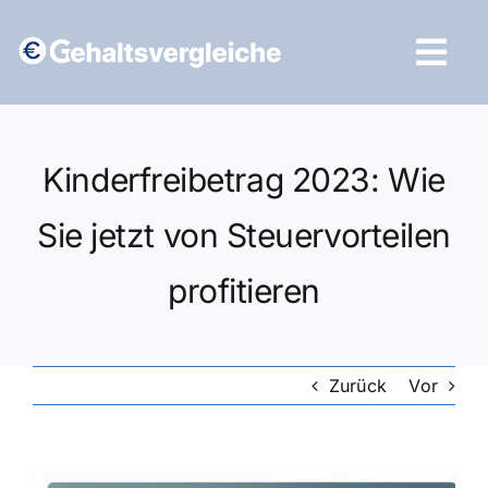
Zum
Inhalt
Tog
springen
Navi
Vergleich starten
Kinderfreibetrag 2023: Wie
Sie jetzt von Steuervorteilen
profitieren
Zurück
Vor
Zeige