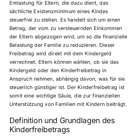
Entlastung für Eltern, die dazu dient, das
sächliche Existenzminimum eines Kindes
steuerfrei zu stellen. Es handelt sich um einen
Betrag, der vom zu versteuernden Einkommen
der Eltern abgezogen wird, um so die finanzielle
Belastung der Familie zu reduzieren. Dieser
Freibetrag wird direkt mit dem Kindergeld
verrechnet. Eltern können wählen, ob sie das
Kindergeld oder den Kinderfreibetrag in
Anspruch nehmen, abhängig davon, was für sie
steuerlich günstiger ist. Der Kinderfreibetrag ist
somit eine wichtige Säule, die zur finanziellen
Unterstützung von Familien mit Kindern beiträgt.
Definition und Grundlagen des
Kinderfreibetrags