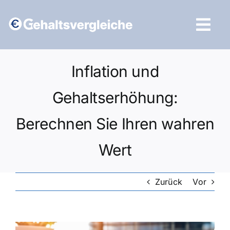
Zum
Inhalt
Tog
springen
Navi
Vergleich starten
Inflation und
Gehaltserhöhung:
Berechnen Sie Ihren wahren
Wert
Zurück
Vor
Zeige