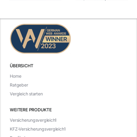
de
Gehaltsfrage
Antworten für
im
den Traumjob
t
Vorstellungsgespräch
ÜBERSICHT
Home
Ratgeber
Vergleich starten
WEITERE PRODUKTE
Versicherungsvergleich1
KFZ-Versicherungsvergleich1