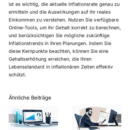
ist es wichtig, die aktuelle Inflationsrate genau zu
ermitteln und die Auswirkungen auf Ihr reales
Einkommen zu verstehen. Nutzen Sie verfügbare
Online-Tools, um Ihr Gehalt korrekt zu berechnen,
und berücksichtigen Sie mögliche zukünftige
Inflationstrends in Ihren Planungen. Indem Sie
diese Kernpunkte beachten, können Sie eine
Gehaltserhöhung erreichen, die Ihren
Lebensstandard in inflationären Zeiten effektiv
schützt.
Ähnliche Beiträge
Fragen zum
Gehalt:
Vorstellungsg
Geschicktes
Fragen: 77
hung:
Ansprechen
Fragen und
der
kluge