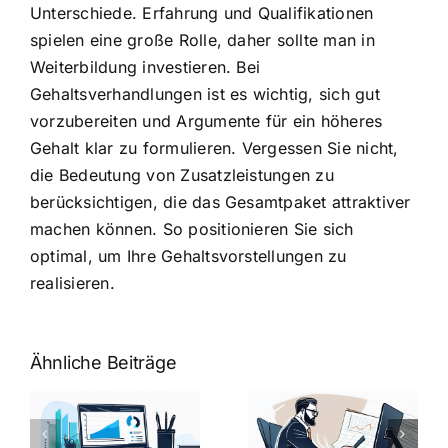
Unterschiede. Erfahrung und Qualifikationen
spielen eine große Rolle, daher sollte man in
Weiterbildung investieren. Bei
Gehaltsverhandlungen ist es wichtig, sich gut
vorzubereiten und Argumente für ein höheres
Gehalt klar zu formulieren. Vergessen Sie nicht,
die Bedeutung von Zusatzleistungen zu
berücksichtigen, die das Gesamtpaket attraktiver
machen können. So positionieren Sie sich
optimal, um Ihre Gehaltsvorstellungen zu
realisieren.
Ähnliche Beiträge
Fragen zum
Gehalt:
Vorstellungsg
Geschicktes
Fragen: 77
hung:
Ansprechen
Fragen und