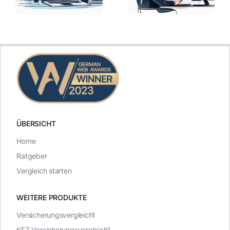
der
kluge
de
Gehaltsfrage
Antworten für
im
den Traumjob
t
Vorstellungsgespräch
ÜBERSICHT
Home
Ratgeber
Vergleich starten
WEITERE PRODUKTE
Versicherungsvergleich1
KFZ-Versicherungsvergleich1