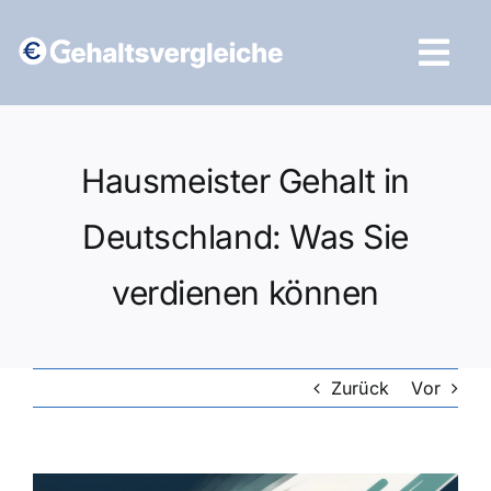
Zum
Inhalt
Tog
springen
Navi
Vergleich starten
Hausmeister Gehalt in
Deutschland: Was Sie
verdienen können
Zurück
Vor
Zeige