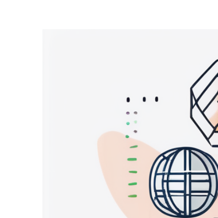
Zeige
grösseres
Bild