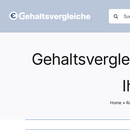
Zum
Inhalt
Suche
springen
nach:
Gehaltsvergle
I
Home
»
R