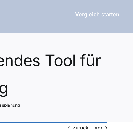
Vergleich starten
endes Tool für
ng
iereplanung
Zurück
Vor