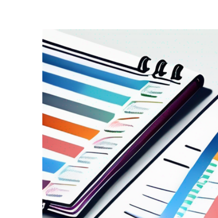
Zeige
grösseres
Bild