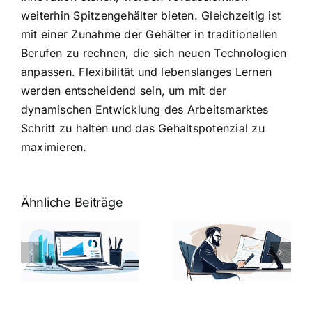
weiterhin Spitzengehälter bieten. Gleichzeitig ist
mit einer Zunahme der Gehälter in traditionellen
Berufen zu rechnen, die sich neuen Technologien
anpassen. Flexibilität und lebenslanges Lernen
werden entscheidend sein, um mit der
dynamischen Entwicklung des Arbeitsmarktes
Schritt zu halten und das Gehaltspotenzial zu
maximieren.
Ähnliche Beiträge
Fragen zum
Gehalt:
Vorstellungsg
Geschicktes
Fragen: 77
hung:
Ansprechen
Fragen und
der
kluge
de
Gehaltsfrage
Antworten für
im
den Traumjob