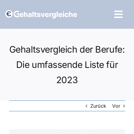
Zum
Inhalt
Tog
springen
Navi
Vergleich starten
Gehaltsvergleich der Berufe:
Die umfassende Liste für
2023
Zurück
Vor
Zeige