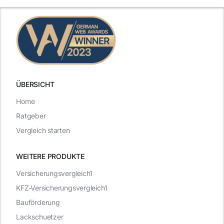
t
Vorstellungsgespräch
ÜBERSICHT
Home
Ratgeber
Vergleich starten
WEITERE PRODUKTE
Versicherungsvergleich1
KFZ-Versicherungsvergleich1
Bauförderung
Lackschuetzer