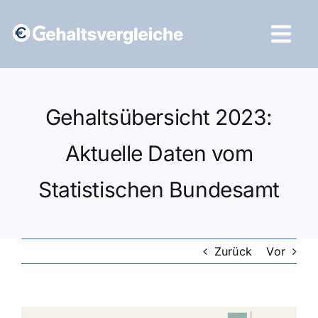
Zum
Inhalt
Tog
springen
Navi
Vergleich starten
Gehaltsübersicht 2023:
Aktuelle Daten vom
Statistischen Bundesamt
Zurück
Vor
Zeige