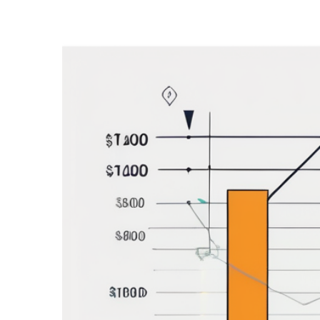
Zeige
grösseres
Bild