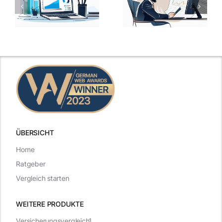
hung:
Ansprechen
Fragen und
der
kluge
de
Gehaltsfrage
Antworten für
im
den Traumjob
t
Vorstellungsgespräch
ÜBERSICHT
Home
Ratgeber
Vergleich starten
WEITERE PRODUKTE
Versicherungsvergleich1