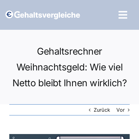
Zum
Inhalt
Tog
springen
Navi
Vergleich starten
Gehaltsrechner
Weihnachtsgeld: Wie viel
Netto bleibt Ihnen wirklich?
Zurück
Vor
Zeige