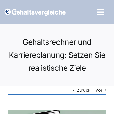
Zum
Inhalt
Tog
springen
Navi
Vergleich starten
Gehaltsrechner und
Karriereplanung: Setzen Sie
realistische Ziele
Zurück
Vor
Zeige