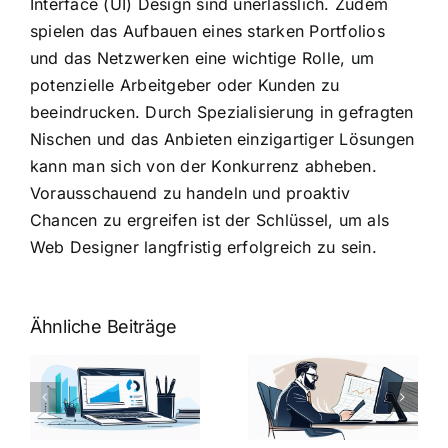
Interface (UI) Design sind unerlässlich. Zudem
spielen das Aufbauen eines starken Portfolios
und das Netzwerken eine wichtige Rolle, um
potenzielle Arbeitgeber oder Kunden zu
beeindrucken. Durch Spezialisierung in gefragten
Nischen und das Anbieten einzigartiger Lösungen
kann man sich von der Konkurrenz abheben.
Vorausschauend zu handeln und proaktiv
Chancen zu ergreifen ist der Schlüssel, um als
Web Designer langfristig erfolgreich zu sein.
Ähnliche Beiträge
Fragen zum
Gehalt:
Vorstellungsg
Geschicktes
Fragen: 77
hung:
Ansprechen
Fragen und
der
kluge
de