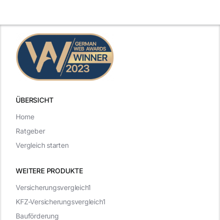
Gehaltsfrage
Antworten für
im
den Traumjob
t
Vorstellungsgespräch
ÜBERSICHT
Home
Ratgeber
Vergleich starten
WEITERE PRODUKTE
Versicherungsvergleich1
KFZ-Versicherungsvergleich1
Bauförderung