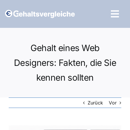
Zum
Inhalt
Tog
springen
Navi
Vergleich starten
Gehalt eines Web
Designers: Fakten, die Sie
kennen sollten
Zurück
Vor
Zeige