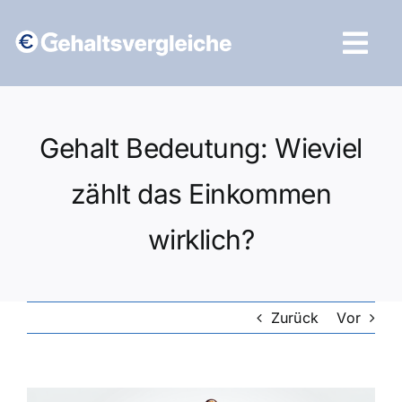
Zum
Inhalt
Tog
springen
Navi
Vergleich starten
Gehalt Bedeutung: Wieviel
zählt das Einkommen
wirklich?
Zurück
Vor
Zeige