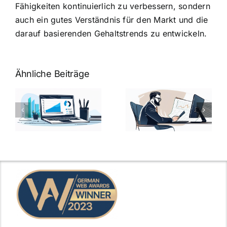
Fähigkeiten kontinuierlich zu verbessern, sondern
auch ein gutes Verständnis für den Markt und die
darauf basierenden Gehaltstrends zu entwickeln.
Ähnliche Beiträge
Fragen zum
Gehalt:
Vorstellungsg
Geschicktes
Fragen: 77
hung:
Ansprechen
Fragen und
der
kluge
de
Gehaltsfrage
Antworten für
im
den Traumjob
t
Vorstellungsgespräch