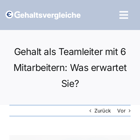
Zum
Inhalt
Tog
springen
Navi
Vergleich starten
Gehalt als Teamleiter mit 6
Mitarbeitern: Was erwartet
Sie?
Zurück
Vor
Zeige