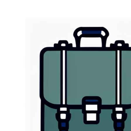
Zeige
grösseres
Bild