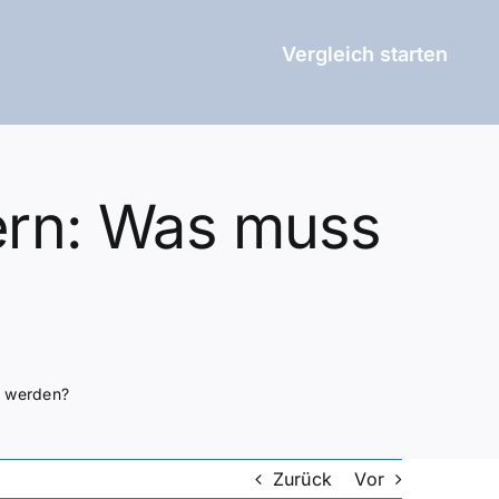
Vergleich starten
uern: Was muss
t werden?
Zurück
Vor