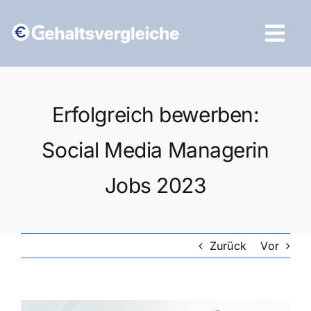
Zum
Inhalt
Tog
springen
Navi
Vergleich starten
Erfolgreich bewerben:
Social Media Managerin
Jobs 2023
Zurück
Vor
Zeige