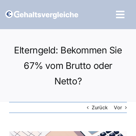
Zum
Inhalt
Tog
springen
Navi
Vergleich starten
Elterngeld: Bekommen Sie
67% vom Brutto oder
Netto?
Zurück
Vor
Zeige