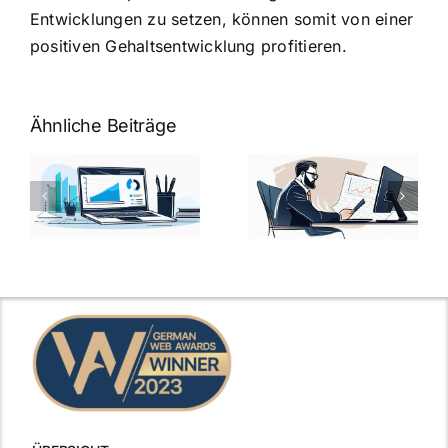
Entwicklungen zu setzen, können somit von einer
positiven Gehaltsentwicklung profitieren.
Ähnliche Beiträge
Fragen zum
Gehalt:
Vorstellungsg
Geschicktes
Fragen: 77
hung:
Ansprechen
Fragen und
der
kluge
de
Gehaltsfrage
Antworten für
im
den Traumjob
t
Vorstellungsgespräch