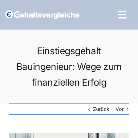
Zum
Inhalt
Tog
springen
Navi
Vergleich starten
Einstiegsgehalt
Bauingenieur: Wege zum
finanziellen Erfolg
Zurück
Vor
Zeige