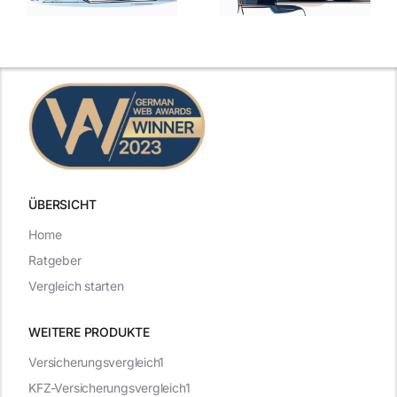
der
kluge
de
Gehaltsfrage
Antworten für
im
den Traumjob
t
Vorstellungsgespräch
ÜBERSICHT
Home
Ratgeber
Vergleich starten
WEITERE PRODUKTE
Versicherungsvergleich1
KFZ-Versicherungsvergleich1