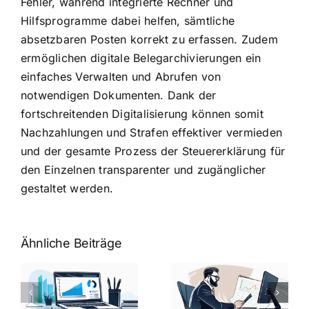
Fehler, während integrierte Rechner und
Hilfsprogramme dabei helfen, sämtliche
absetzbaren Posten korrekt zu erfassen. Zudem
ermöglichen digitale Belegarchivierungen ein
einfaches Verwalten und Abrufen von
notwendigen Dokumenten. Dank der
fortschreitenden Digitalisierung können somit
Nachzahlungen und Strafen effektiver vermieden
und der gesamte Prozess der Steuererklärung für
den Einzelnen transparenter und zugänglicher
gestaltet werden.
Ähnliche Beiträge
Fragen zum
Gehalt:
Vorstellungsg
Geschicktes
Fragen: 77
hung:
Ansprechen
Fragen und