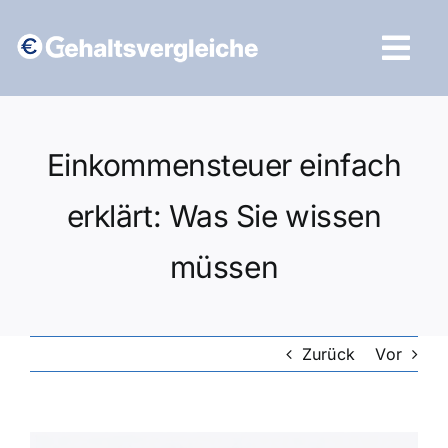
Zum
Inhalt
Tog
springen
Navi
Vergleich starten
Einkommensteuer einfach
erklärt: Was Sie wissen
müssen
Zurück
Vor
Zeige