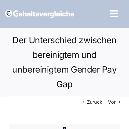
Zum
Inhalt
Tog
springen
Navi
Vergleich starten
Der Unterschied zwischen
bereinigtem und
unbereinigtem Gender Pay
Gap
Zurück
Vor
Zeige