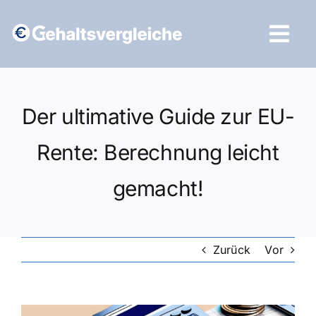
Zum
Inhalt
Tog
springen
Navi
Vergleich starten
Der ultimative Guide zur EU-
Rente: Berechnung leicht
gemacht!
Zurück
Vor
Zeige