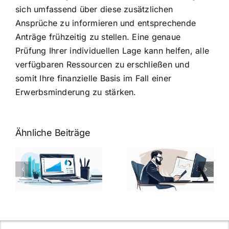
sich umfassend über diese zusätzlichen
Ansprüche zu informieren und entsprechende
Anträge frühzeitig zu stellen. Eine genaue
Prüfung Ihrer individuellen Lage kann helfen, alle
verfügbaren Ressourcen zu erschließen und
somit Ihre finanzielle Basis im Fall einer
Erwerbsminderung zu stärken.
Ähnliche Beiträge
Fragen zum
Gehalt:
Vorstellungsg
Geschicktes
Fragen: 77
hung:
Ansprechen
Fragen und
der
kluge
de
Gehaltsfrage
Antworten für
im
den Traumjob
t
Vorstellungsgespräch