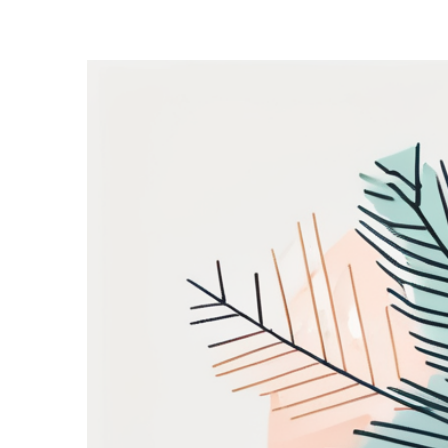
Zeige
grösseres
Bild