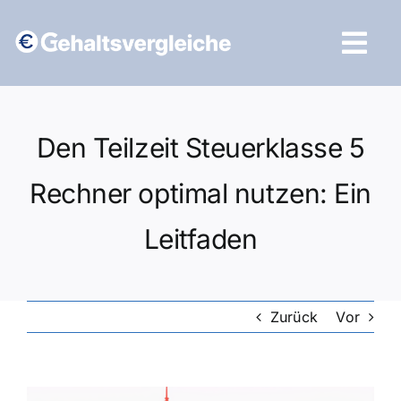
Zum
Inhalt
Tog
springen
Navi
Vergleich starten
Den Teilzeit Steuerklasse 5
Rechner optimal nutzen: Ein
Leitfaden
Zurück
Vor
Zeige