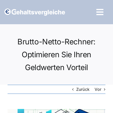
Zum
Inhalt
Tog
springen
Navi
Vergleich starten
Brutto-Netto-Rechner:
Optimieren Sie Ihren
Geldwerten Vorteil
Zurück
Vor
Zeige