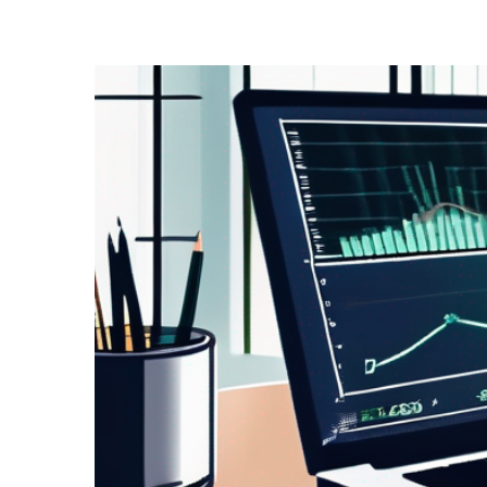
Zeige
grösseres
Bild