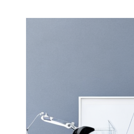
Zeige
grösseres
Bild