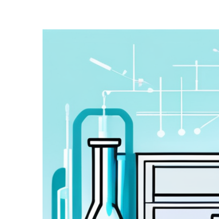
Zeige
grösseres
Bild