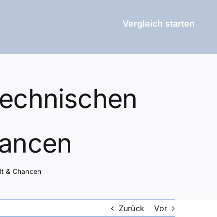
Vergleich starten
Technischen
hancen
alt & Chancen
Zurück
Vor