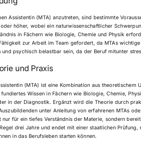
ldung
hen Assistentin (MTA) anzutreten, sind bestimmte Voraus
der höher, wobei ein naturwissenschaftlicher Schwerpunkt 
ständnis in Fächern wie Biologie, Chemie und Physik erfor
 Fähigkeit zur Arbeit im Team gefordert, da MTAs wicht
und psychisch belastbar sein, da der Beruf mitunter stres
orie und Praxis
sistentin (MTA) ist eine Kombination aus theoretischem U
 fundiertes Wissen in Fächern wie Biologie, Chemie, Phys
oder in der Diagnostik. Ergänzt wird die Theorie durch pr
Auszubildenden unter Anleitung von erfahrenen MTAs oder
ht nur für ein tiefes Verständnis der Materie, sondern bere
 Regel drei Jahre und endet mit einer staatlichen Prüfung
innen in das Berufsleben starten können.