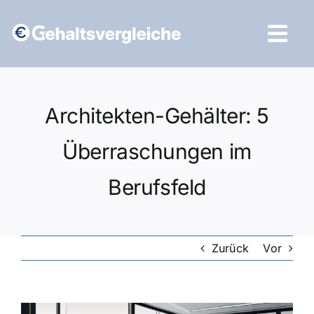
Zum
Inhalt
Tog
springen
Navi
Vergleich starten
Architekten-Gehälter: 5
Überraschungen im
Berufsfeld
Zurück
Vor
Zeige