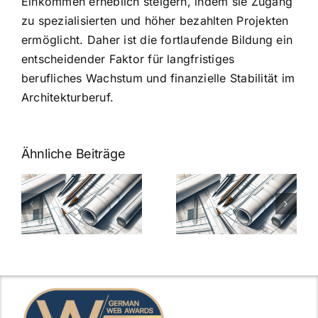
Einkommen erheblich steigern, indem sie Zugang
zu spezialisierten und höher bezahlten Projekten
ermöglicht. Daher ist die fortlaufende Bildung ein
entscheidender Faktor für langfristiges
berufliches Wachstum und finanzielle Stabilität im
Architekturberuf.
Ähnliche Beiträge
7 Mythen
7 Mythen
über
über
-
Architekten-
Architekten-
Gehälter
Gehälter
aufgedeckt
aufgedeckt