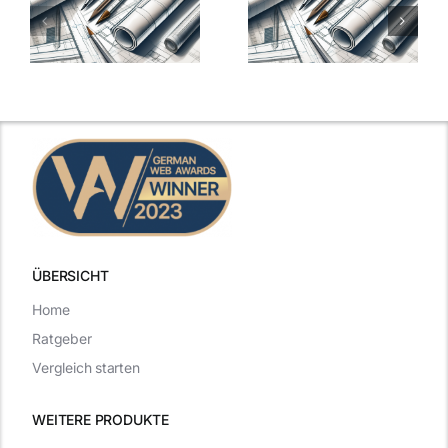
über
über
-
Architekten-
Architekten-
Gehälter
Gehälter
aufgedeckt
aufgedeckt
ÜBERSICHT
Home
Ratgeber
Vergleich starten
WEITERE PRODUKTE