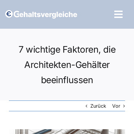
Zum
Inhalt
Tog
springen
Navi
Vergleich starten
7 wichtige Faktoren, die
Architekten-Gehälter
beeinflussen
Zurück
Vor
Zeige