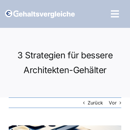
Zum
Inhalt
Tog
springen
Navi
Vergleich starten
3 Strategien für bessere
Architekten-Gehälter
Zurück
Vor
Zeige