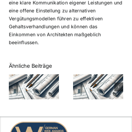
eine klare Kommunikation eigener Leistungen und
eine offene Einstellung zu alternativen
Vergütungsmodellen führen zu effektiven
Gehaltsverhandlungen und können das
Einkommen von Architekten maßgeblich
beeinflussen.
Ähnliche Beiträge
7 Mythen
7 Mythen
über
über
-
Architekten-
Architekten-
Gehälter
Gehälter
aufgedeckt
aufgedeckt